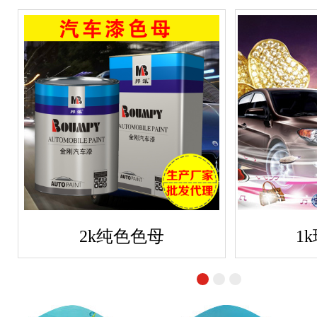
2k纯色色母
1