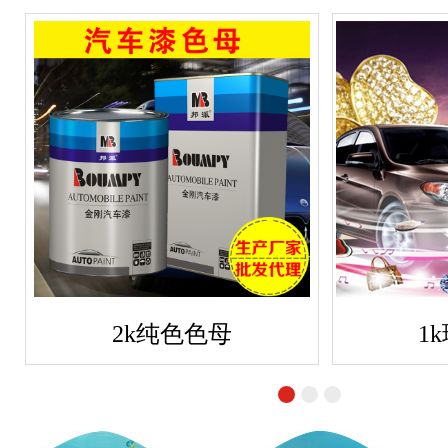
2k纯色色母
1