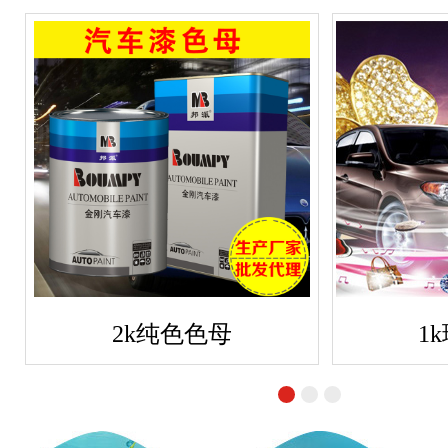
2k纯色色母
1