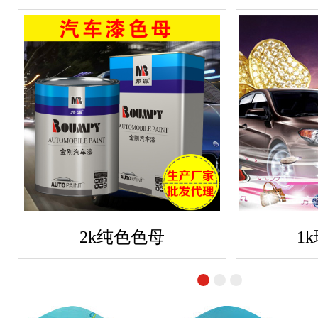
2k纯色色母
1