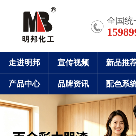
全国统
15989
走进明邦
宣传视频
新品推
产品中心
品牌资讯
配色系