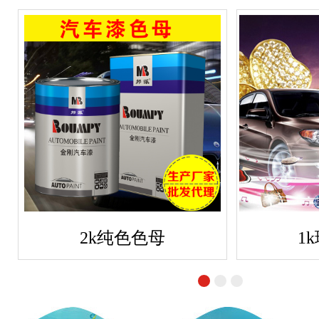
2k纯色色母
1