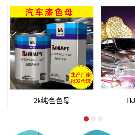
2k纯色色母
1