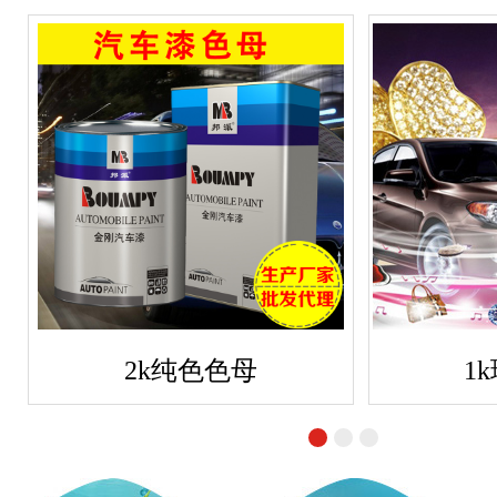
2k纯色色母
1