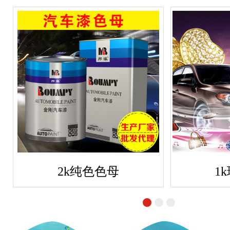
2k纯色色母
1