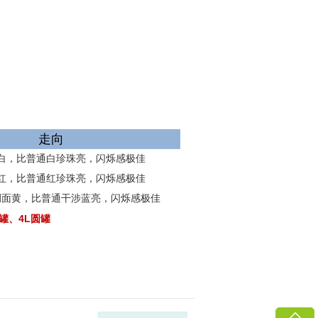
走向
白，比普通白珍珠亮，闪烁感极佳
红，比普通红珍珠亮，闪烁感极佳
侧面黄，比普通干涉蓝亮，闪烁感极佳
罐、4L圆罐