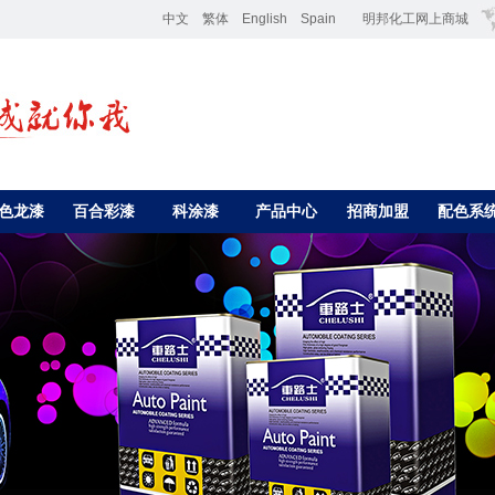
中文
繁体
English
Spain
明邦化工网上商城
色龙漆
百合彩漆
科涂漆
产品中心
招商加盟
配色系